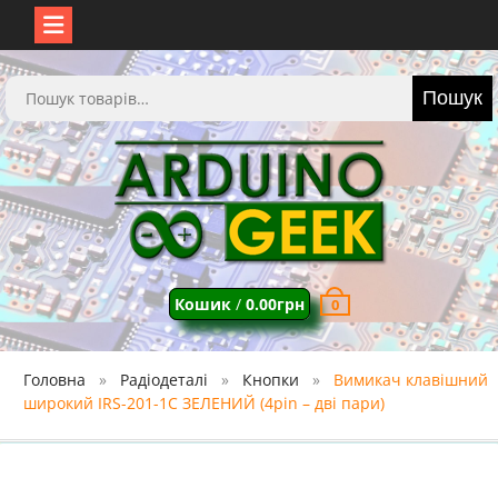
Перейти
до
Шукати:
Пошук
вмісту
Кошик
/
0.00
грн
0
Головна
Радіодеталі
Кнопки
Вимикач клавішний
широкий IRS-201-1C ЗЕЛЕНИЙ (4pin – дві пари)