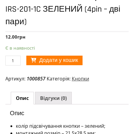
IRS-201-1C ЗЕЛЕНИЙ (4pin – дві
пари)
12.00
грн
Є в наявності
Вимикач
Додати у кошик
клавішний
широкий
Артикул:
1000857
Категорія:
Кнопки
IRS-
201-
1C
Опис
Відгуки (0)
ЗЕЛЕНИЙ
(4pin
Опис
–
дві
колір підсвічування кнопки – зелений;
пари)
монтажний розмір – 21.5х28.5 мм;