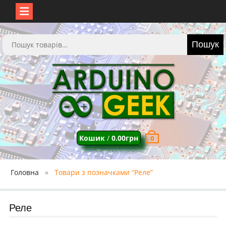
Перейти
до
Шукати:
Пошук
вмісту
Кошик
/
0.00
грн
0
Головна
Товари з позначками “Реле”
Реле