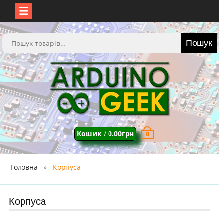
Перейти
до
Шукати:
Пошук
вмісту
Кошик
/
0.00
грн
0
Головна
Корпуса
Корпуса