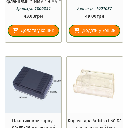
фланцями (134мм * 70мм *
40мм)
Артикул:
1000834
Артикул:
1001087
43.00
грн
49.00
грн
Додати у кошик
Додати у кошик
Пластиковий корпус
Корпус для Arduino UNO R3
90×65×36 мм, чорний
напівпрозорий (дві