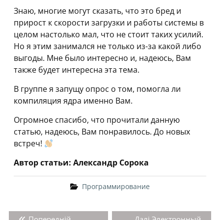
Знаю, многие могут сказать, что это бред и
прирост к скорости загрузки и работы системы в
целом настолько мал, что не стоит таких усилий.
Но я этим занимался не только из-за какой либо
выгоды. Мне было интересно и, надеюсь, Вам
также будет интересна эта тема.
В группе я запущу опрос о том, помогла ли
компиляция ядра именно Вам.
Огромное спасибо, что прочитали данную
статью, надеюсь, Вам понравилось. До новых
встреч!
Автор статьи: Александр Сорока
Программирование
Навігація
Попередній
Наступний
Попередній
Далі
Электронный