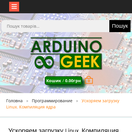
Перейти
до
Шукати:
Пошук
вмісту
Кошик
/
0.00
грн
0
Головна
Программирование
Ускоряем загрузку
Linux. Компиляция ядра
Ускоряем загрузку Linux. Компиляция