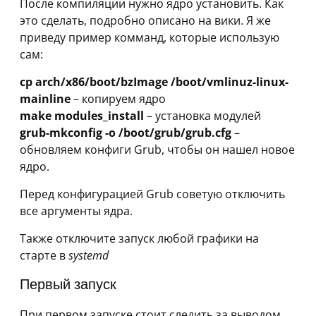
После компиляции нужно ядро установить. Как
это сделать, подробно описано на вики. Я же
приведу пример комманд, которые использую
сам:
cp arch/x86/boot/bzImage /boot/vmlinuz-linux-
mainline
– копируем ядро
make modules_install
– установка модулей
grub-mkconfig -o /boot/grub/grub.cfg
–
обновляем конфиги Grub, чтобы он нашел новое
ядро.
Перед конфигурацией Grub советую отключить
все аргументы ядра.
Также отключите запуск любой графики на
старте в
systemd
Первый запуск
При первом запуске стоит следить за выводом