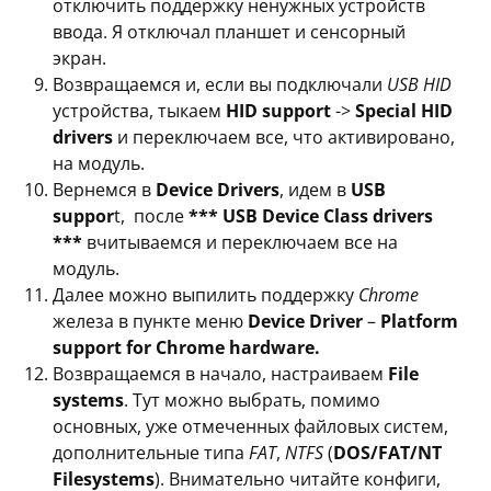
отключить поддержку ненужных устройств
ввода. Я отключал планшет и сенсорный
экран.
Возвращаемся и, если вы подключали
USB HID
устройства, тыкаем
HID support
->
Special HID
drivers
и переключаем все, что активировано,
на модуль.
Вернемся в
Device Drivers
, идем в
USB
suppor
t, после
*** USB Device Class drivers
***
вчитываемся и переключаем все на
модуль.
Далее можно выпилить поддержку
Chrome
железа в пункте меню
Device Driver
–
Platform
support for Chrome hardware.
Возвращаемся в начало, настраиваем
File
systems
. Тут можно выбрать, помимо
основных, уже отмеченных файловых систем,
дополнительные типа
FAT
,
NTFS
(
DOS/FAT/NT
Filesystems
). Внимательно читайте конфиги,