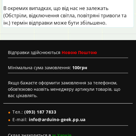
В окремих випадках, що від нас не залежать
(Обстріли, відключення світла, повітряні тривоги та
ін.) термін відправки може бути збільшено.
Вiдправки здійснюються
Новою Поштою
Мінімальна сума замовлення:
100грн
Якщо бажаєте оформити замовлення за телефоном,
обов'язково назвіть менеджеру артикули товарів, що
вас цікавлять.
Тел.:
(093) 187 7833
E-mail:
info@arduino-geek.pp.ua
Склад знаходиться в
м.Харків