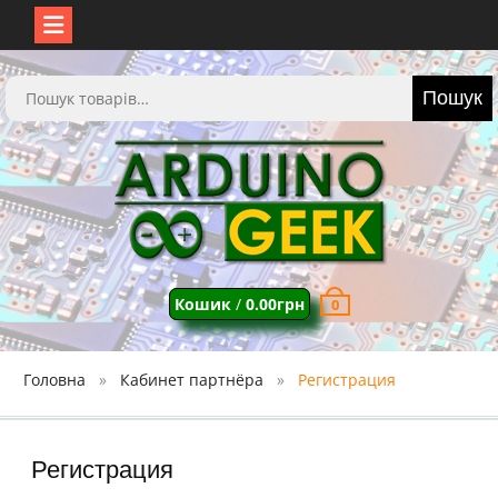
Перейти
до
Шукати:
Пошук
вмісту
Кошик
/
0.00
грн
0
Головна
Кабинет партнёра
Регистрация
Регистрация