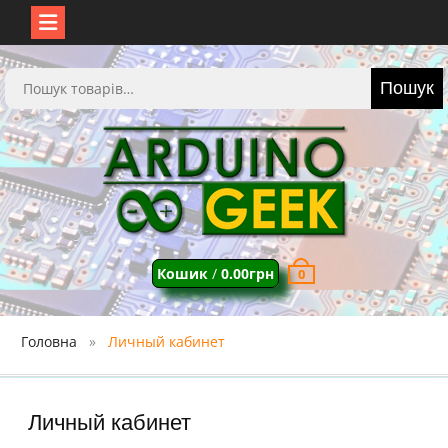
Перейти
до
Шукати:
Пошук
вмісту
Кошик
/
0.00
грн
0
Головна
Личный кабинет
Личный кабинет