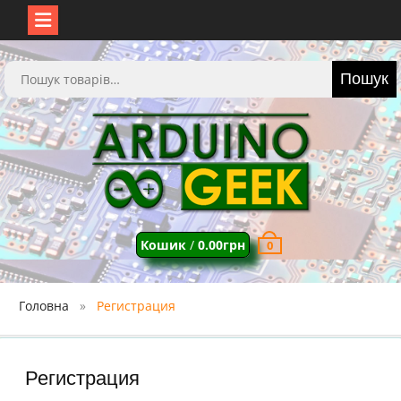
Перейти
до
Шукати:
Пошук
вмісту
Кошик
/
0.00
грн
0
Головна
Регистрация
Регистрация