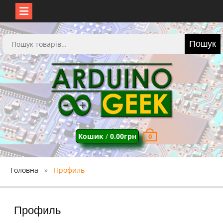
Перейти
до
Шукати:
Пошук
вмісту
Кошик
/
0.00
грн
0
Головна
Профиль
Профиль