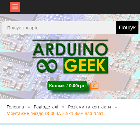
Перейти
до
Шукати:
Пошук
вмісту
Кошик
/
0.00
грн
0
Головна
Радіодеталі
Роз'єми та контакти
Монтажне гніздо DC003A 3.5×1.4мм для плат