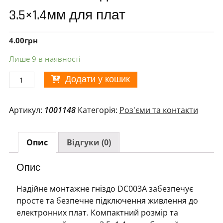
3.5×1.4мм для плат
4.00
грн
Лише 9 в наявності
Монтажне
Додати у кошик
гніздо
DC003A
Артикул:
1001148
Категорія:
Роз'єми та контакти
3.5x1.4мм
для
плат
Опис
Відгуки (0)
кількість
Опис
Надійне монтажне гніздо DC003A забезпечує
просте та безпечне підключення живлення до
електронних плат. Компактний розмір та