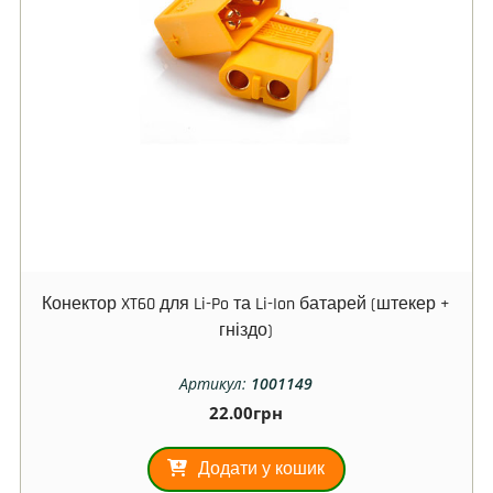
Конектор XT60 для Li-Po та Li-Ion батарей (штекер +
гніздо)
Артикул:
1001149
22.00
грн
Додати у кошик