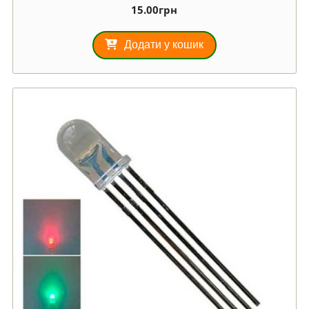
15.00
грн
О
ці
не
но
Додати у кошик
в
1.
00
з
5