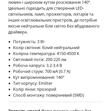
люмен і широким кутом розсіювання 140°.
Ідеально підходить для створення LED-
світильників, ламп, прожекторів, ліхтарів та
інших освітлювальних пристроїв, де потрібне
якісне нейтральне біле світло без вбудованого
драйвера.
Потужність: 3 Вт
Колір світіння: білий нейтральний
Колірна температура: 4150-4500 K
Світловий потік: 200-220 лм
Робоча напруга: 3.2-3.4 В
Робочий струм: 700 мА (0.7 А)
Кут випромінювання: 140°
Тип корпусу: Emitter
Колір лінзи: прозорий
Спосіб монтажу: поверхневий (SMD)
Зверніть увагу!
Фото товарів надано для