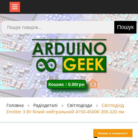
Перейти
до
Шукати:
Пошук
вмісту
Кошик
/
0.00
грн
0
Головна
Радіодеталі
Світлодіоди
Світлодіод
Emitter 3 Вт білий нейтральний 4150-4500K 200-220 лм
Немає в наявності