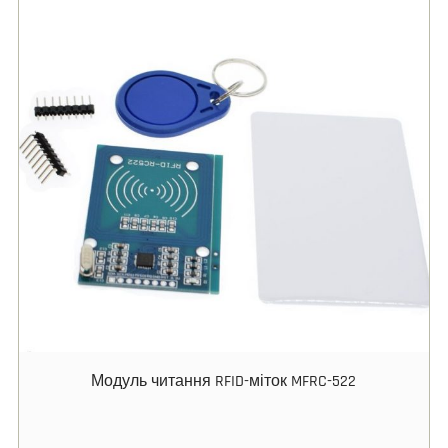
Модуль читання RFID-міток MFRC-522