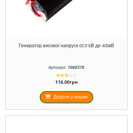
Генератор високої напруги DC3-6В до 400кВ
Артикул:
1000370
116.00
грн
Оцінен
о в
3.00
з 5
Додати у кошик