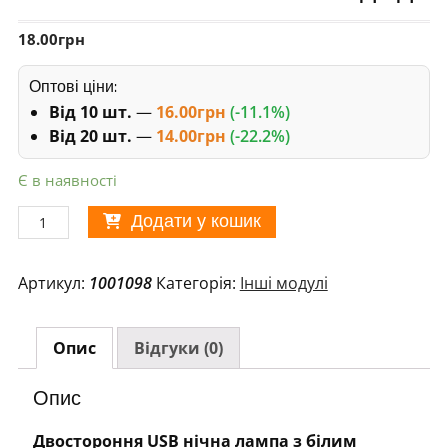
18.00
грн
Оптові ціни:
Від 10 шт.
—
16.00
грн
(-11.1%)
Від 20 шт.
—
14.00
грн
(-22.2%)
Є в наявності
Світильник
Додати у кошик
USB
на
Артикул:
1001098
Категорія:
Інші модулі
2
світлодіода
кількість
Опис
Відгуки (0)
Опис
Двостороння USB нічна лампа з білим