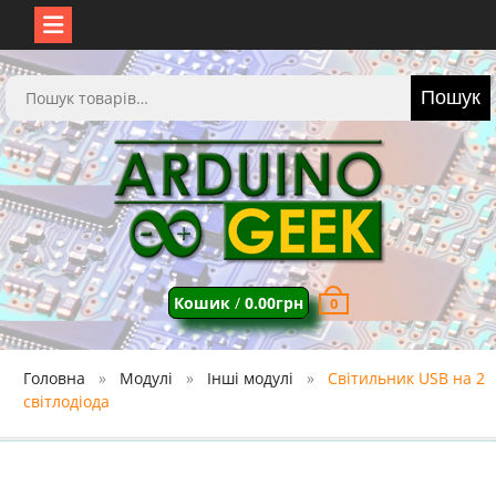
Перейти
до
Шукати:
Пошук
вмісту
Кошик
/
0.00
грн
0
Головна
Модулі
Інші модулі
Світильник USB на 2
світлодіода