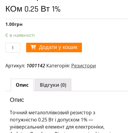
КОм 0.25 Вт 1%
1.00
грн
Є в наявності
Резистор
Додати у кошик
металоплівковий
47
Артикул:
1001142
Категорія:
Резистори
КОм
0.25
Вт
Опис
Відгуки (0)
1%
кількість
Опис
Точний металоплівковий резистор з
потужністю 0.25 Вт і допуском 1% —
універсальний елемент для електроніки,