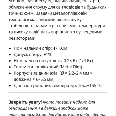
Arduino, Raspberry Pi, підсилювачів, фільтрів,
обмеження струму для світлодіодів та будь-яких
точних схем. Завдяки металоплівковій
технології має низький рівень шуму,
стабільність параметрів при зміні температури
та високу надійність порівняно з вуглецевими
резисторами.
Номінальний опір: 47 КОм
Допуск опору: ±1%
Номінальна потужність: 0.25 Вт (1/4 Вт)
Тип: металоплівковий (Metal Film)
Корпус: вивідний axial (Ø ≈ 2.2–2.4 мм ×
довжина ≈ 6–6.5 мм)
Діапазон робочих температур: -55…+155 °C
Зверніть увагу!
Фото товарів надано для
ознайомлення, і в деяких випадках може
відрізнятись. Якщо для Вас важливі дрібні деталі