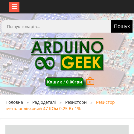
Перейти
до
Шукати:
Пошук
вмісту
Кошик
/
0.00
грн
0
Головна
Радіодеталі
Резистори
Резистор
металоплівковий 47 КОм 0.25 Вт 1%