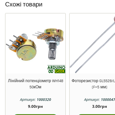
Схожі товари
Лінійний потенціометр WH148
Фоторезистор GL5528/
50кОм
(F=5 мм)
Артикул:
1000320
Артикул:
100004
9.00
грн
3.00
грн