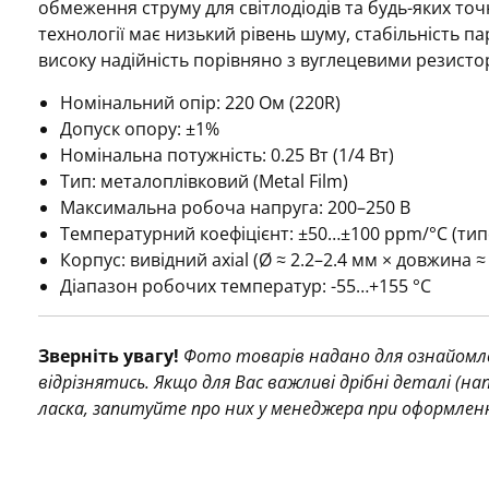
обмеження струму для світлодіодів та будь-яких точ
технології має низький рівень шуму, стабільність п
високу надійність порівняно з вуглецевими резисто
Номінальний опір: 220 Ом (220R)
Допуск опору: ±1%
Номінальна потужність: 0.25 Вт (1/4 Вт)
Тип: металоплівковий (Metal Film)
Максимальна робоча напруга: 200–250 В
Температурний коефіцієнт: ±50…±100 ppm/°C (тип
Корпус: вивідний axial (Ø ≈ 2.2–2.4 мм × довжина ≈
Діапазон робочих температур: -55…+155 °C
Зверніть увагу!
Фото товарів надано для ознайомле
відрізнятись. Якщо для Вас важливі дрібні деталі (н
ласка, запитуйте про них у менеджера при оформлен