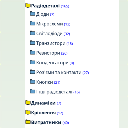
Радіодеталі
(165)
Діоди
(7)
Мікросхеми
(13)
Світлодіоди
(32)
Транзистори
(13)
Резистори
(26)
Конденсатори
(9)
Роз'єми та контакти
(27)
Кнопки
(21)
Інші радіодеталі
(16)
Динаміки
(7)
Кріплення
(12)
Витратники
(40)