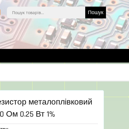
Шукати:
Пошук
езистор металоплівковий
0 Ом 0.25 Вт 1%
0
грн