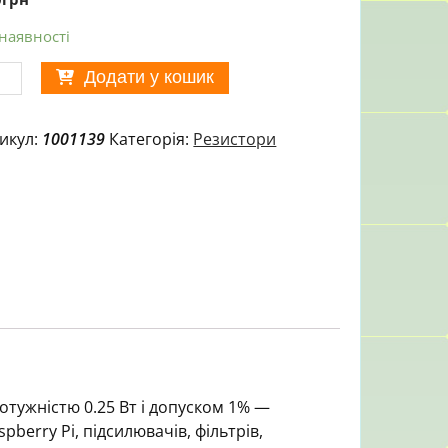
 наявності
истор
Додати у кошик
алоплівковий
икул:
1001139
Категорія:
Резистори
5
ькість
отужністю 0.25 Вт і допуском 1% —
pberry Pi, підсилювачів, фільтрів,