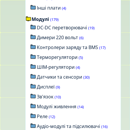
Інші плати
(4)
Модулі
(179)
DC-DC перетворювачі
(19)
Димери 220 вольт
(6)
Контролери заряду та BMS
(17)
Терморегулятори
(5)
ШІМ-регулятори
(4)
Датчики та сенсори
(30)
Дисплеї
(9)
Зв'язок
(10)
Модулі живлення
(14)
Реле
(12)
Аудіо-модулі та підсилювачі
(16)