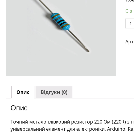
Є в
Рез
мет
220
Арт
Ом
0.2
Вт
1%
кіл
Опис
Відгуки (0)
Опис
Точний металоплівковий резистор 220 Ом (220R) з п
універсальний елемент для електроніки, Arduino, Ras