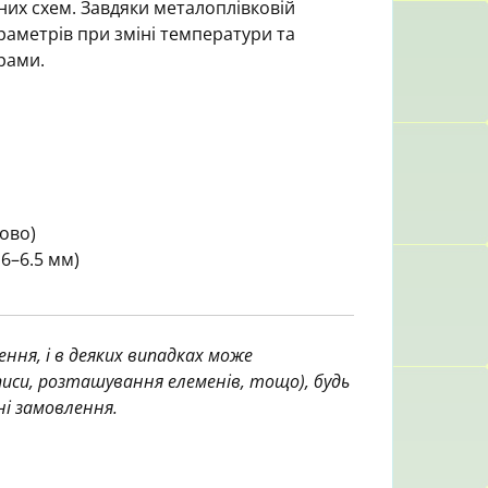
них схем. Завдяки металоплівковій
араметрів при зміні температури та
рами.
ово)
 6–6.5 мм)
ння, і в деяких випадках може
аписи, розташування елеменів, тощо), будь
ні замовлення.