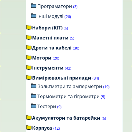
Програматори
(3)
Інші модулі
(26)
Набори (KIT)
(6)
Макетні плати
(5)
Дроти та кабелі
(30)
Мотори
(20)
Інструменти
(42)
Вимірювальні прилади
(34)
Вольтметри та амперметри
(19)
Термометри та гігрометри
(5)
Тестери
(9)
Акумулятори та батарейки
(6)
Корпуса
(12)