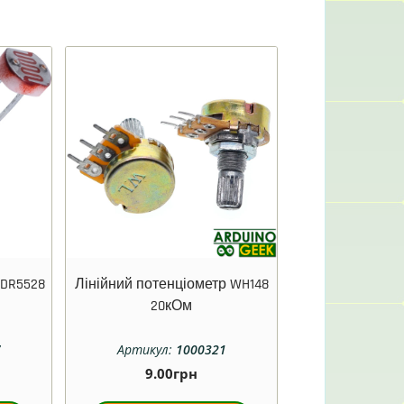
LDR5528
Лінійний потенціометр WH148
20кОм
7
Артикул:
1000321
9.00
грн