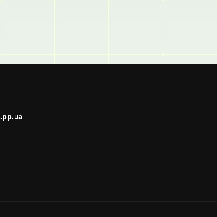
.pp.ua
в