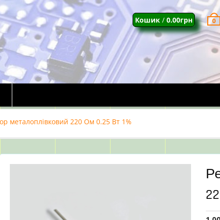
Кошик
/
0.00
грн
0
ор металоплівковий 220 Ом 0.25 Вт 1%
Р
22
1.0