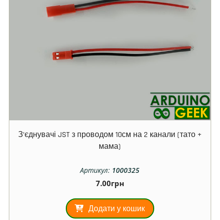
З’єднувачі JST з проводом 10см на 2 канали (тато +
мама)
Артикул:
1000325
7.00
грн
Додати у кошик