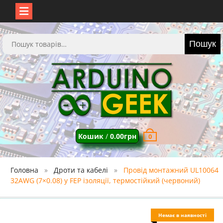
Перейти
до
Шукати:
Пошук
вмісту
Кошик
/
0.00
грн
0
Головна
Дроти та кабелі
Провід монтажний UL10064
32AWG (7×0.08) у FEP ізоляції, термостійкий (червоний)
Немає в наявності