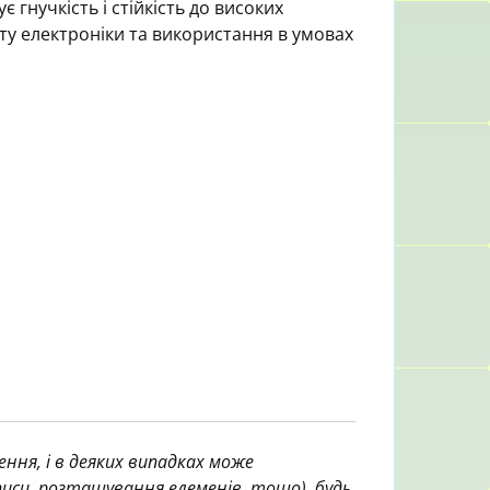
 гнучкість і стійкість до високих
ту електроніки та використання в умовах
ння, і в деяких випадках може
аписи, розташування елеменів, тощо), будь