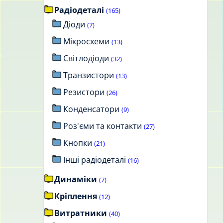
Радіодеталі
(165)
Діоди
(7)
Мікросхеми
(13)
Світлодіоди
(32)
Транзистори
(13)
Резистори
(26)
Конденсатори
(9)
Роз'єми та контакти
(27)
Кнопки
(21)
Інші радіодеталі
(16)
Динаміки
(7)
Кріплення
(12)
Витратники
(40)