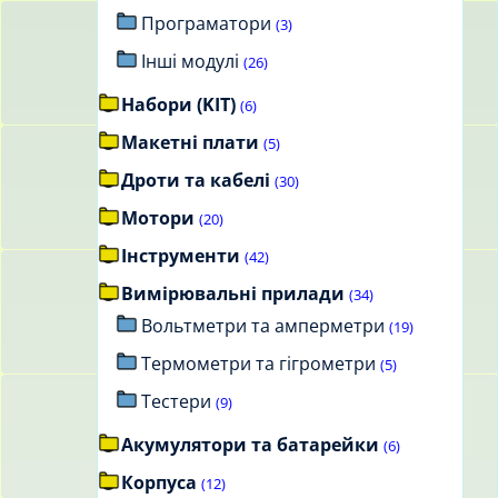
Програматори
(3)
Інші модулі
(26)
Набори (KIT)
(6)
Макетні плати
(5)
Дроти та кабелі
(30)
Мотори
(20)
Інструменти
(42)
Вимірювальні прилади
(34)
Вольтметри та амперметри
(19)
Термометри та гігрометри
(5)
Тестери
(9)
Акумулятори та батарейки
(6)
Корпуса
(12)