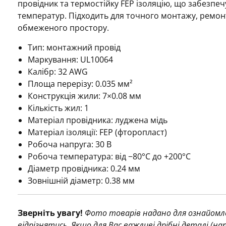
провідник та термостійку FEP ізоляцію, що забезпечує
температур. Підходить для точного монтажу, ремон
обмеженого простору.
Тип: монтажний провід
Маркування: UL10064
Калібр: 32 AWG
Площа перерізу: 0.035 мм²
Конструкція жили: 7×0.08 мм
Кількість жил: 1
Матеріал провідника: луджена мідь
Матеріал ізоляції: FEP (фторопласт)
Робоча напруга: 30 В
Робоча температура: від −80°C до +200°C
Діаметр провідника: 0.24 мм
Зовнішній діаметр: 0.38 мм
Зверніть увагу!
Фото товарів надано для ознайомле
відрізнятись. Якщо для Вас важливі дрібні деталі (н