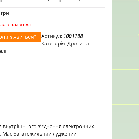
0
грн
ає в наявності
Артикул:
1001188
оли з'явиться?
Категорія:
Дроти та
елі
 внутрішнього з’єднання електронних
ях. Має багатожильний луджений