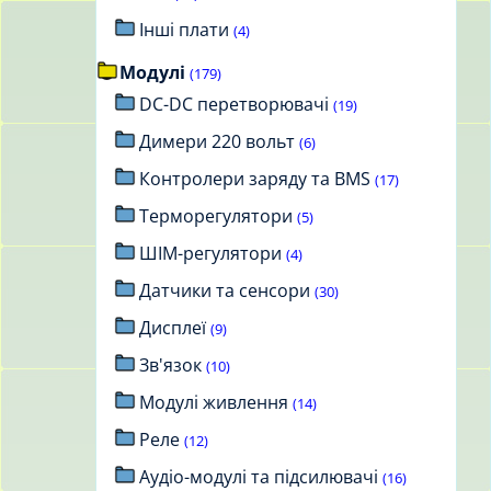
Інші плати
(4)
Модулі
(179)
DC-DC перетворювачі
(19)
Димери 220 вольт
(6)
Контролери заряду та BMS
(17)
Терморегулятори
(5)
ШІМ-регулятори
(4)
Датчики та сенсори
(30)
Дисплеї
(9)
Зв'язок
(10)
Модулі живлення
(14)
Реле
(12)
Аудіо-модулі та підсилювачі
(16)