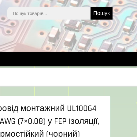
Шукати:
Пошук
ровід монтажний UL10064
AWG (7×0.08) у FEP ізоляції,
рмостійкий (чорний)