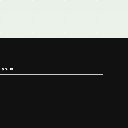
.pp.ua
в