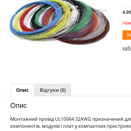
4.0
Нем
К
каб
Опис
Відгуки (0)
Опис
Монтажний провід UL10064 32AWG призначений для
компонентів, модулів і плат у компактних пристро