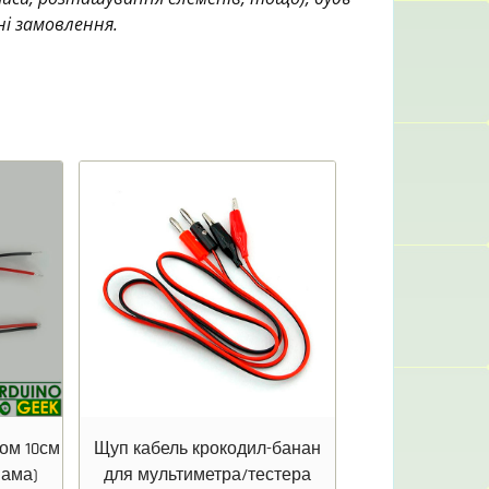
ні замовлення.
дом 10см
Щуп кабель крокодил-банан
мама)
для мультиметра/тестера