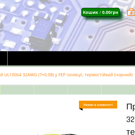
Кошик
/
0.00
грн
0
 UL10064 32AWG (7×0.08) у FEP ізоляції, термостійкий (чорний)
П
Немає в наявності
32
те