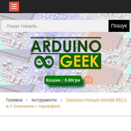
Перейти
до
Шукати:
Пошук
вмісту
Кошик
/
0.00
грн
0
Головна
Інструменти
Паяльна станція Gordak 952 2-
в-1 (паяльник + термофен)