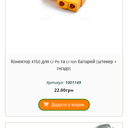
Конектор XT60 для Li-Po та Li-Ion батарей (штекер +
гніздо)
Артикул:
1001149
22.00
грн
Додати у кошик