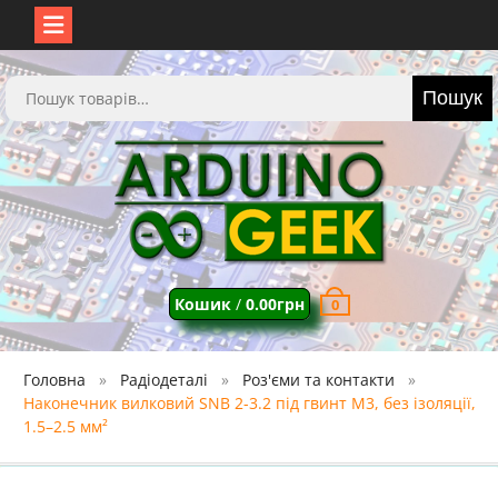
Перейти
до
Шукати:
Пошук
вмісту
Кошик
/
0.00
грн
0
Головна
Радіодеталі
Роз'єми та контакти
Наконечник вилковий SNB 2-3.2 під гвинт M3, без ізоляції,
1.5–2.5 мм²