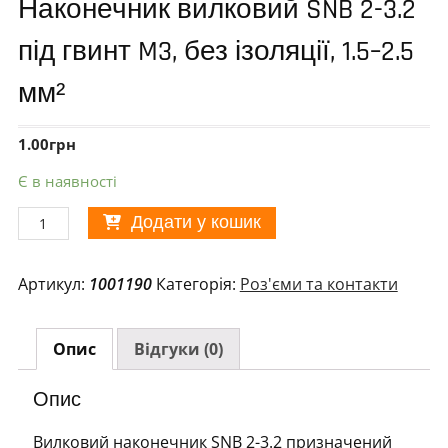
Наконечник вилковий SNB 2-3.2
під гвинт M3, без ізоляції, 1.5–2.5
мм²
1.00
грн
Є в наявності
Наконечник
Додати у кошик
вилковий
SNB
Артикул:
1001190
Категорія:
Роз'єми та контакти
2-
3.2
під
Опис
Відгуки (0)
гвинт
M3,
Опис
без
ізоляції,
Вилковий наконечник SNB 2-3.2 призначений