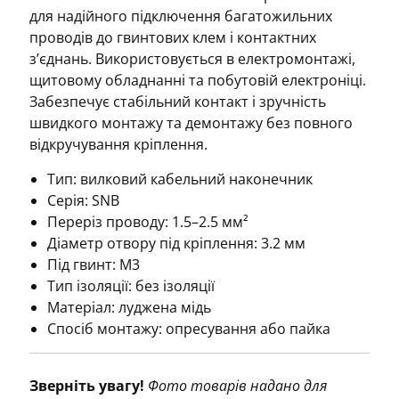
1.5–
для надійного підключення багатожильних
2.5
проводів до гвинтових клем і контактних
мм²
з’єднань. Використовується в електромонтажі,
кількість
щитовому обладнанні та побутовій електроніці.
Забезпечує стабільний контакт і зручність
швидкого монтажу та демонтажу без повного
відкручування кріплення.
Тип: вилковий кабельний наконечник
Серія: SNB
Переріз проводу: 1.5–2.5 мм²
Діаметр отвору під кріплення: 3.2 мм
Під гвинт: M3
Тип ізоляції: без ізоляції
Матеріал: луджена мідь
Спосіб монтажу: опресування або пайка
Зверніть увагу!
Фото товарів надано для