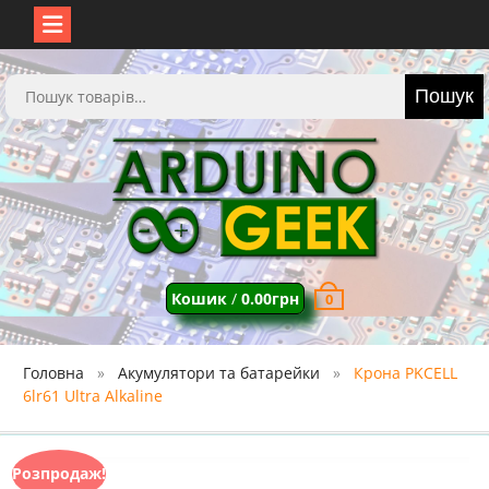
Перейти
до
Шукати:
Пошук
вмісту
Кошик
/
0.00
грн
0
Головна
Акумулятори та батарейки
Крона PKCELL
6lr61 Ultra Alkaline
Розпродаж!