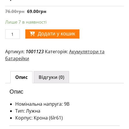
76.00
грн
69.00
грн
Лише 7 в наявності
Крона
Додати у кошик
PKCELL
6lr61
Артикул:
1001123
Категорія:
Акумулятори та
Ultra
батарейки
Alkaline
кількість
Опис
Відгуки (0)
Опис
Номінальна напруга: 9В
Тип: Лужна
Корпус: Крона (6lr61)