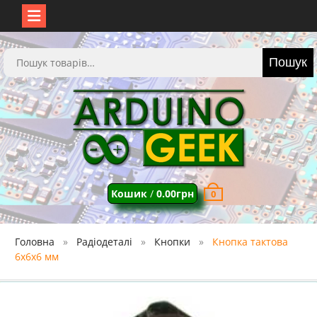
Перейти
до
Шукати:
Пошук
вмісту
Кошик
/
0.00
грн
0
Головна
Радіодеталі
Кнопки
Кнопка тактова
6x6x6 мм