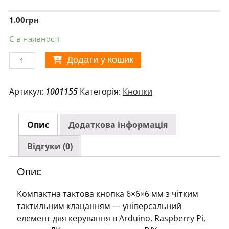
1.00
грн
Є в наявності
Кнопка
Додати у кошик
тактова
6x6x6
Артикул:
1001155
Категорія:
Кнопки
мм
кількість
Опис
Додаткова інформація
Відгуки (0)
Опис
Компактна тактова кнопка 6×6×6 мм з чітким
тактильним клацанням — універсальний
елемент для керування в Arduino, Raspberry Pi,