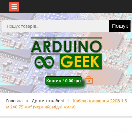
Перейти
до
Шукати:
Пошук
вмісту
Кошик
/
0.00
грн
0
Головна
Дроти та кабелі
Кабель живлення 220В 1.5
м 2×0.75 мм² (чорний, мідні жили)