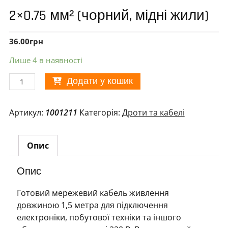
2×0.75 мм² (чорний, мідні жили)
36.00
грн
Лише 4 в наявності
Кабель
Додати у кошик
живлення
220В
Артикул:
1001211
Категорія:
Дроти та кабелі
1.5
м
2×0.75
Опис
мм²
(чорний,
Опис
мідні
жили)
Готовий мережевий кабель живлення
кількість
довжиною 1,5 метра для підключення
електроніки, побутової техніки та іншого