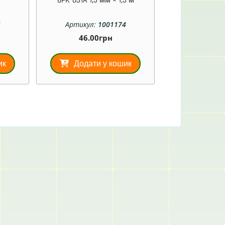
8PK-031A 1,5 мм × 1,5 м
5
Артикул:
1001174
46.00
грн
ик
Додати у кошик