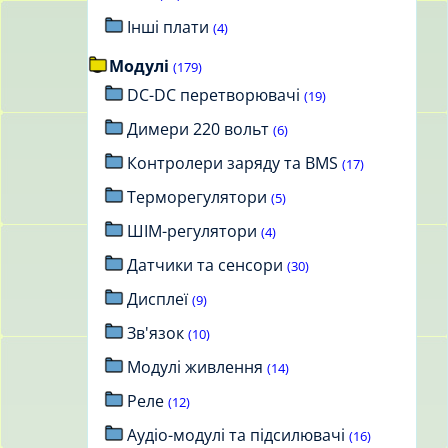
Інші плати
(4)
Модулі
(179)
DC-DC перетворювачі
(19)
Димери 220 вольт
(6)
Контролери заряду та BMS
(17)
Терморегулятори
(5)
ШІМ-регулятори
(4)
Датчики та сенсори
(30)
Дисплеї
(9)
Зв'язок
(10)
Модулі живлення
(14)
Реле
(12)
Аудіо-модулі та підсилювачі
(16)