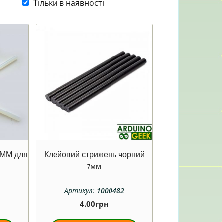
Тільки в наявності
2 ММ для
Клейовий стрижень чорний
7мм
2
Артикул:
1000482
4.00
грн