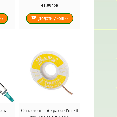
41.00
грн
ик
Додати у кошик
аста
Обплетення вбираюче ProsKit