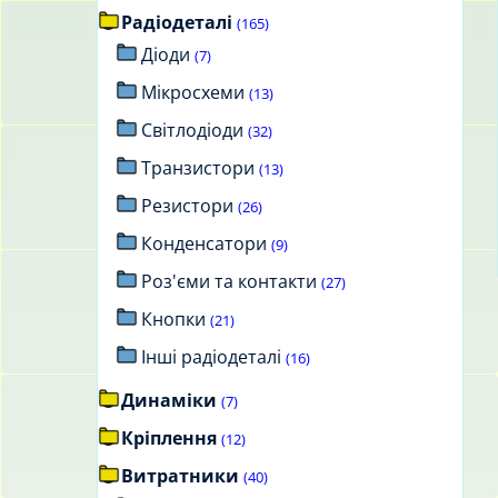
Радіодеталі
(165)
Діоди
(7)
Мікросхеми
(13)
Світлодіоди
(32)
Транзистори
(13)
Резистори
(26)
Конденсатори
(9)
Роз'єми та контакти
(27)
Кнопки
(21)
Інші радіодеталі
(16)
Динаміки
(7)
Кріплення
(12)
Витратники
(40)