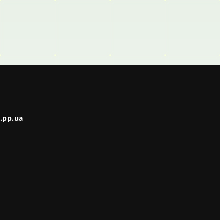
.pp.ua
в