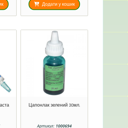
ик
Додати у кошик
паста
Цапонлак зелений 30мл.
6
Артикул:
1000694