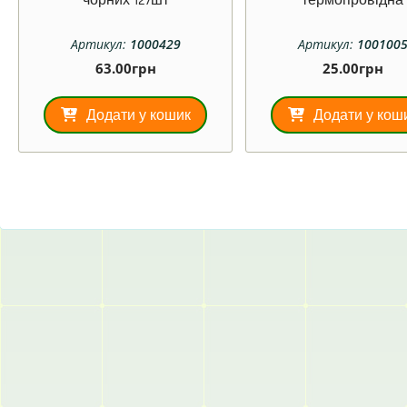
чорних 127шт
термопровідна
Артикул:
1000429
Артикул:
100100
63.00
грн
25.00
грн
Додати у кошик
Додати у кош