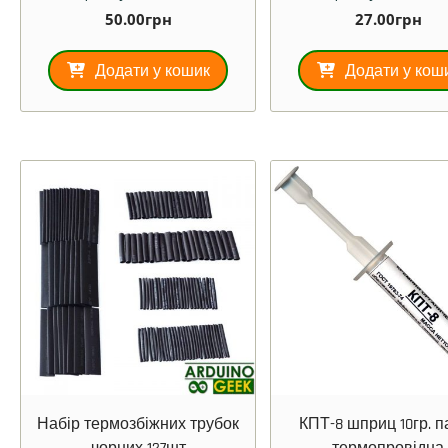
50.00
грн
27.00
грн
Додати у кошик
Додати у кош
Набір термозбіжних трубок
КПТ-8 шприц 10гр. п