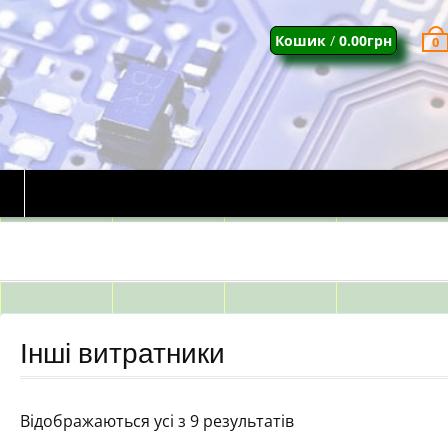
Кошик
/
0.00
грн
0
Інші витратники
Відображаються усі з 9 результатів