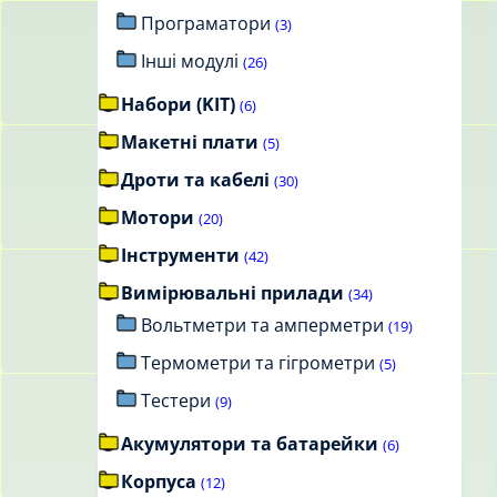
Програматори
(3)
Інші модулі
(26)
Набори (KIT)
(6)
Макетні плати
(5)
Дроти та кабелі
(30)
Мотори
(20)
Інструменти
(42)
Вимірювальні прилади
(34)
Вольтметри та амперметри
(19)
Термометри та гігрометри
(5)
Тестери
(9)
Акумулятори та батарейки
(6)
Корпуса
(12)