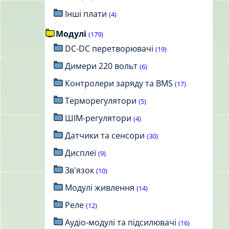
Інші плати
(4)
Модулі
(179)
DC-DC перетворювачі
(19)
Димери 220 вольт
(6)
Контролери заряду та BMS
(17)
Терморегулятори
(5)
ШІМ-регулятори
(4)
Датчики та сенсори
(30)
Дисплеї
(9)
Зв'язок
(10)
Модулі живлення
(14)
Реле
(12)
Аудіо-модулі та підсилювачі
(16)