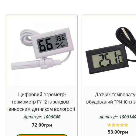
Цифровий гігрометр-
Датчик температу
термометр FY-12 із зондом –
вбудований TPM-10 із 
виносним датчиком вологості
(білий)
Артикул:
1000646
Артикул:
100014
72.00
грн
53.00
грн
Оцінено в
5.00