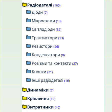
Радіодеталі
(165)
Діоди
(7)
Мікросхеми
(13)
Світлодіоди
(32)
Транзистори
(13)
Резистори
(26)
Конденсатори
(9)
Роз'єми та контакти
(27)
Кнопки
(21)
Інші радіодеталі
(16)
Динаміки
(7)
Кріплення
(12)
Витратники
(40)