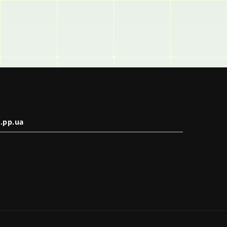
.pp.ua
в