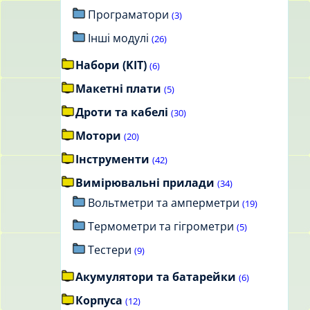
Програматори
(3)
Інші модулі
(26)
Набори (KIT)
(6)
Макетні плати
(5)
Дроти та кабелі
(30)
Мотори
(20)
Інструменти
(42)
Вимірювальні прилади
(34)
Вольтметри та амперметри
(19)
Термометри та гігрометри
(5)
Тестери
(9)
Акумулятори та батарейки
(6)
Корпуса
(12)